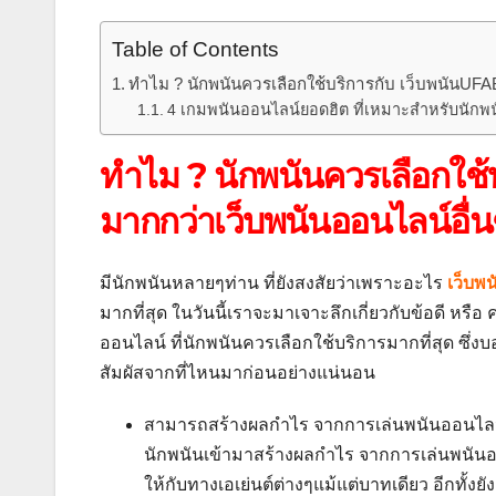
Table of Contents
ทำไม ? นักพนันควรเลือกใช้บริการกับ เว็บพนันUF
4 เกมพนันออนไลน์ยอดฮิต ที่เหมาะสำหรับนักพนั
ทำไม ? นักพนันควรเลือกใช
มากกว่าเว็บพนันออนไลน์อื่
มีนักพนันหลายๆท่าน ที่ยังสงสัยว่าเพราะอะไร
เว็บ
มากที่สุด ในวันนี้เราจะมาเจาะลึกเกี่ยวกับข้อดี หร
ออนไลน์ ที่นักพนันควรเลือกใช้บริการมากที่สุด ซึ่ง
สัมผัสจากที่ไหนมาก่อนอย่างแน่นอน
สามารถสร้างผลกำไร จากการเล่นพนันออนไลน์ได
นักพนันเข้ามาสร้างผลกำไร จากการเล่นพนันออน
ให้กับทางเอเย่นต์ต่างๆแม้แต่บาทเดียว อีกทั้งยัง