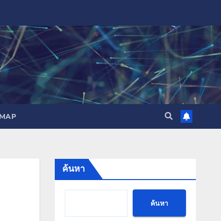
EMAP
ค้นหา
ค้นหา