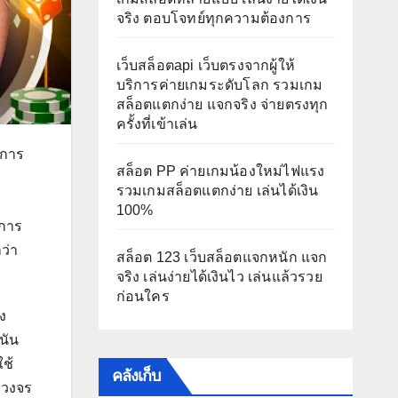
จริง ตอบโจทย์ทุกความต้องการ
เว็บสล็อตapi เว็บตรงจากผู้ให้
บริการค่ายเกมระดับโลก รวมเกม
สล็อตแตกง่าย แจกจริง จ่ายตรงทุก
ครั้งที่เข้าเล่น
ิการ
สล็อต PP ค่ายเกมน้องใหม่ไฟแรง
รวมเกมสล็อตแตกง่าย เล่นได้เงิน
100%
อการ
ว่า
สล็อต 123 เว็บสล็อตแจกหนัก แจก
จริง เล่นง่ายได้เงินไว เล่นแล้วรวย
ก่อนใคร
ง
พนัน
ใช้
คลังเก็บ
บวงจร