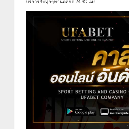
บริการกับทุกๆท่านตลอด 24 ชั่วโมง