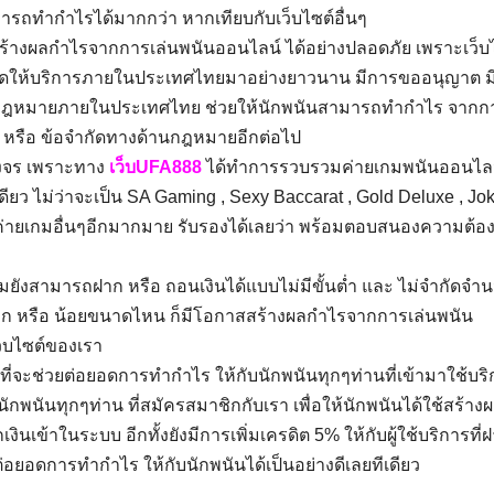
ามารถทำกำไรได้มากกว่า หากเทียบกับเว็บไซต์อื่นๆ
ร้างผลกำไรจากการเล่นพนันออนไลน์ ได้อย่างปลอดภัย เพราะเว็บ
เปิดให้บริการภายในประเทศไทยมาอย่างยาวนาน มีการขออนุญาต ม
ตามกฎหมายภายในประเทศไทย ช่วยให้นักพนันสามารถทำกำไร จากก
า หรือ ข้อจำกัดทางด้านกฎหมายอีกต่อไป
วงจร เพราะทาง
เว็บUFA888
ได้ทำการรวบรวมค่ายเกมพนันออนไล
ยว ไม่ว่าจะเป็น SA Gaming , Sexy Baccarat , Gold Deluxe , Jo
ะค่ายเกมอื่นๆอีกมากมาย รับรองได้เลยว่า พร้อมตอบสนองความต้อ
ยังสามารถฝาก หรือ ถอนเงินได้แบบไม่มีขั้นต่ำ และ ไม่จำกัดจำ
ุนมาก หรือ น้อยขนาดไหน ก็มีโอกาสสร้างผลกำไรจากการเล่นพนัน
ว็บไซต์ของเรา
 ที่จะช่วยต่อยอดการทำกำไร ให้กับนักพนันทุกๆท่านที่เข้ามาใช้บร
นักพนันทุกๆท่าน ที่สมัครสมาชิกกับเรา เพื่อให้นักพนันได้ใช้สร้าง
เข้าในระบบ อีกทั้งยังมีการเพิ่มเครดิต 5% ให้กับผู้ใช้บริการที่
่วยต่อยอดการทำกำไร ให้กับนักพนันได้เป็นอย่างดีเลยทีเดียว