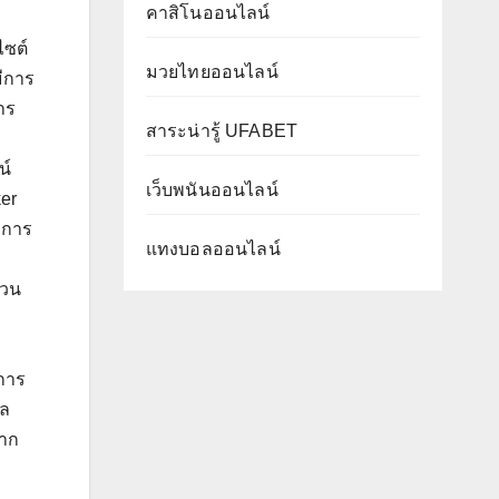
คาสิโนออนไลน์
ไซต์
มวยไทยออนไลน์
ีการ
าร
สาระน่ารู้ UFABET
น์
เว็บพนันออนไลน์
ker
งการ
แทงบอลออนไลน์
นวน
ิการ
ผล
ฝาก