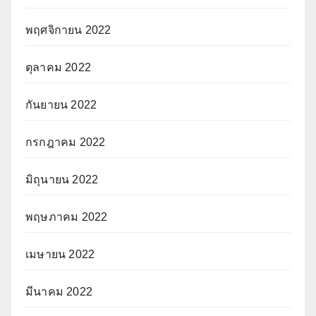
พฤศจิกายน 2022
ตุลาคม 2022
กันยายน 2022
กรกฎาคม 2022
มิถุนายน 2022
พฤษภาคม 2022
เมษายน 2022
มีนาคม 2022