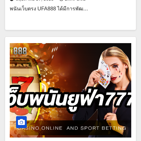
พนันเว็บตรง UFA888 ได้มีการพัฒ…