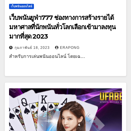
เว็บพนันออนไลน์
เว็บพนันยูฟ่า777 ช่องทางการสร้างรายได้
มหาศาลที่นักพนันทั่วโลกเลือกเข้ามาลงทุน
มากที่สุด 2023
กุมภาพันธ์ 18, 2023
ERAPONG
สำหรับการเล่นพนันออนไลน์ โดยเฉ…