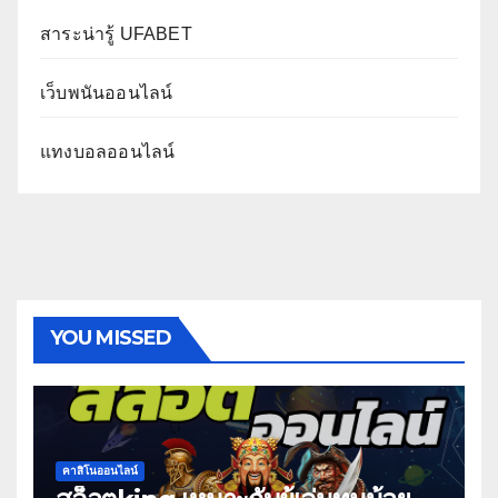
สาระน่ารู้ UFABET
เว็บพนันออนไลน์
แทงบอลออนไลน์
YOU MISSED
คาสิโนออนไลน์