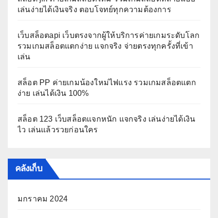
เล่นง่ายได้เงินจริง ตอบโจทย์ทุกความต้องการ
เว็บสล็อตapi เว็บตรงจากผู้ให้บริการค่ายเกมระดับโลก
รวมเกมสล็อตแตกง่าย แจกจริง จ่ายตรงทุกครั้งที่เข้า
เล่น
สล็อต PP ค่ายเกมน้องใหม่ไฟแรง รวมเกมสล็อตแตก
ง่าย เล่นได้เงิน 100%
สล็อต 123 เว็บสล็อตแจกหนัก แจกจริง เล่นง่ายได้เงิน
ไว เล่นแล้วรวยก่อนใคร
คลังเก็บ
มกราคม 2024