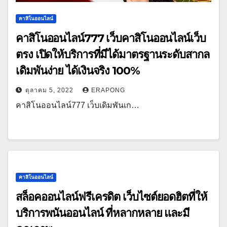
คาสิโนออนไลน์
คาสิโนออนไลน์777 เว็บคาสิโนออนไลน์เว็บ
ตรง เปิดให้บริการที่มีได้มาตรฐานระดับสากล
เดิมพันง่าย ได้เงินจริง 100%
ตุลาคม 5, 2022
ERAPONG
คาสิโนออนไลน์777 เว็บเดิมพันเก…
คาสิโนออนไลน์
สล็อคออนไลน์ฟรีเครดิต เว็บไซต์ยอดฮิตที่ให้
บริการพนันออนไลน์ ที่หลากหลาย และมี