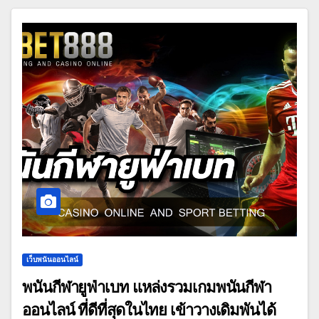
เว็บพนันออนไลน์
พนันกีฬายูฟ่าเบท แหล่งรวมเกมพนันกีฬา
ออนไลน์ ที่ดีที่สุดในไทย เข้าวางเดิมพันได้