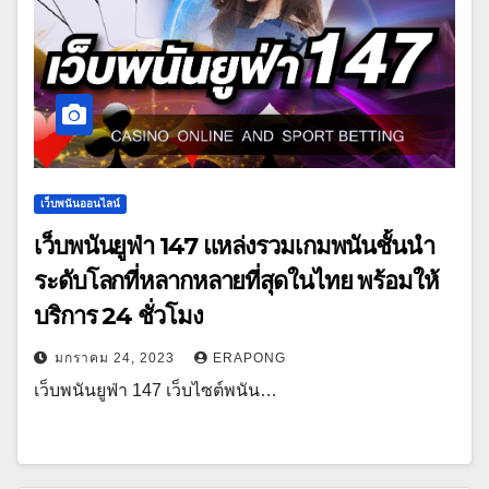
เว็บพนันออนไลน์
เว็บพนันยูฟ่า 147 แหล่งรวมเกมพนันชั้นนำ
ระดับโลกที่หลากหลายที่สุดในไทย พร้อมให้
บริการ 24 ชั่วโมง
มกราคม 24, 2023
ERAPONG
เว็บพนันยูฟ่า 147 เว็บไซต์พนัน…