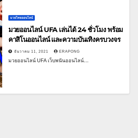
มวยไทยออนไลน์
มวยออนไลน์ UFA เล่นได้ 24 ชั่วโมง พร้อม
คาสิโนออนไลน์ และความบันเทิงครบวงจร
ธันวาคม 11, 2021
ERAPONG
มวยออนไลน์ UFA เว็บพนันออนไลน์…