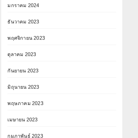
มกราคม 2024
ธันวาคม 2023
พฤศจิกายน 2023
ตุลาคม 2023
กันยายน 2023
มิถุนายน 2023
พฤษภาคม 2023
เมษายน 2023
กุมภาพันธ์ 2023