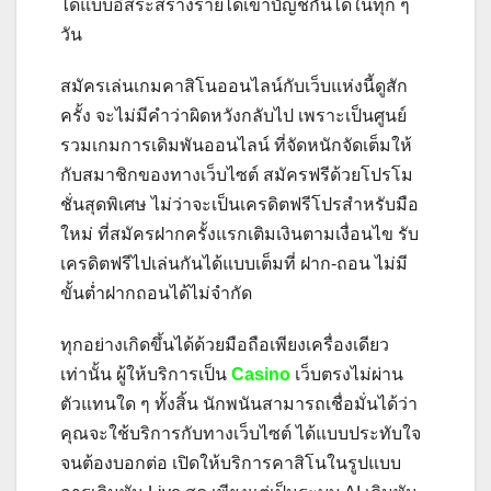
ได้แบบอิสระสร้างรายได้เข้าบัญชีกันได้ในทุก ๆ
วัน
สมัครเล่นเกมคาสิโนออนไลน์กับเว็บแห่งนี้ดูสัก
ครั้ง จะไม่มีคำว่าผิดหวังกลับไป เพราะเป็นศูนย์
รวมเกมการเดิมพันออนไลน์ ที่จัดหนักจัดเต็มให้
กับสมาชิกของทางเว็บไซต์ สมัครฟรีด้วยโปรโม
ชั่นสุดพิเศษ ไม่ว่าจะเป็นเครดิตฟรีโปรสำหรับมือ
ใหม่ ที่สมัครฝากครั้งแรกเติมเงินตามเงื่อนไข รับ
เครดิตฟรีไปเล่นกันได้แบบเต็มที่ ฝาก-ถอน ไม่มี
ขั้นต่ำฝากถอนได้ไม่จำกัด
ทุกอย่างเกิดขึ้นได้ด้วยมือถือเพียงเครื่องเดียว
เท่านั้น ผู้ให้บริการเป็น
Casino
เว็บตรงไม่ผ่าน
ตัวแทนใด ๆ ทั้งสิ้น นักพนันสามารถเชื่อมั่นได้ว่า
คุณจะใช้บริการกับทางเว็บไซต์ ได้แบบประทับใจ
จนต้องบอกต่อ เปิดให้บริการคาสิโนในรูปแบบ