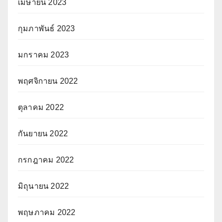
เมษายน 2023
กุมภาพันธ์ 2023
มกราคม 2023
พฤศจิกายน 2022
ตุลาคม 2022
กันยายน 2022
กรกฎาคม 2022
มิถุนายน 2022
พฤษภาคม 2022