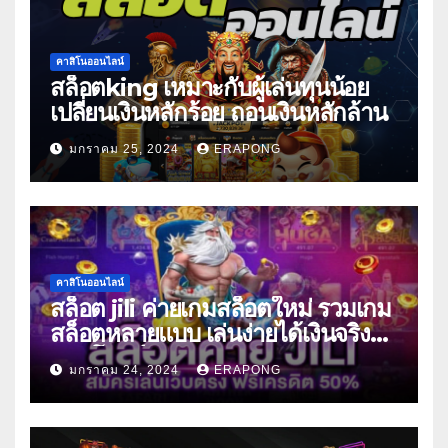
คาสิโนออนไลน์
สล็อตking เหมาะกับผู้เล่นทุนน้อย
เปลี่ยนเงินหลักร้อย ถอนเงินหลักล้าน
มกราคม 25, 2024
ERAPONG
คาสิโนออนไลน์
สล็อต jili ค่ายเกมสล็อตใหม่ รวมเกม
สล็อตหลายแบบ เล่นง่ายได้เงินจริง
ตอบโจทย์ทุกความต้องการ
มกราคม 24, 2024
ERAPONG