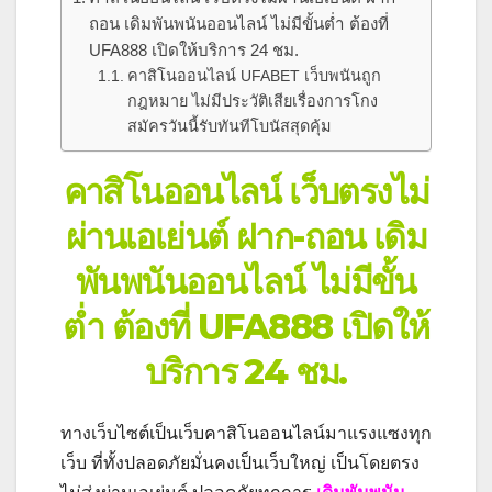
ถอน เดิมพันพนันออนไลน์ ไม่มีขั้นต่ำ ต้องที่
UFA888 เปิดให้บริการ 24 ชม.
คาสิโนออนไลน์ UFABET เว็บพนันถูก
กฎหมาย ไม่มีประวัติเสียเรื่องการโกง
สมัครวันนี้รับทันทีโบนัสสุดคุ้ม
คาสิโนออนไลน์ เว็บตรงไม่
ผ่านเอเย่นต์ ฝาก-ถอน เดิม
พันพนันออนไลน์ ไม่มีขั้น
ต่ำ ต้องที่
UFA888 เปิดให้
บริการ 24 ชม.
ทางเว็บไซต์เป็นเว็บคาสิโนออนไลน์มาแรงแซงทุก
เว็บ ที่ทั้งปลอดภัยมั่นคงเป็นเว็บใหญ่ เป็นโดยตรง