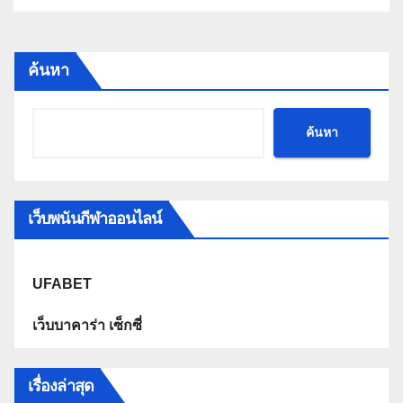
ค้นหา
ค้นหา
เว็บพนันกีฬาออนไลน์
UFABET
เว็บบาคาร่า เซ็กซี่
เรื่องล่าสุด