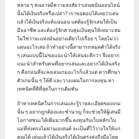
หลาย ๆ คนอาจมีความสงสัยว่าเล่นพนันออนไลน์
นั้นได้เงินจริงหรือเปล่า? เราขอตอบได้เลยว่าเล่น
แล้วได้เงินจริงแท้แน่นอน แต่ต้องรู้จักเล่นให้เป็น
มืออาชีพ และต้องรู้จักควบคุมเงินทุนให้เหมาะสม
ไม่ใช่ว่าจะแทงมันอย่างเดียวไปเรื่อย ๆ โดยไม่ว่า
แผนอะไรเลย ถ้าทำอย่างนี้สามารถหมดตัวได้จริง
ๆ เล่นแบบนี้ไม่ขอแนะนำให้เล่นจะดีกว่า จึงอยาก
แนะนำสำหรับคนที่อยากเล่นและอยากได้เงินจริง
ๆ คือก่อนที่จะลงเล่นเกมอะไรก็แล้วแต่ ควรศึกษา
ตัวเกมนั้น ๆ ให้ดี และวางแผนในการลงทุน หา
เทคนิคที่ดีที่สุดในการเดิมพัน
ถ้าหาเทคนิคในการเล่นและรู้รายละเอียดของเกม
นั้น ๆ อยากถูกต้องและชำนาญ ก็จะช่วยให้ผู้เล่นมี
โอกาสชนะได้เพิ่มมากขึ้น ลงทุนกับเว็บหลักเว็บ
แม่ที่ส่งตรงไม่ผ่านเอเย่นต์ จะเป็นที่ไว้วางใจให้แก่
คุณได้ เล่นแล้วได้เงินจริงได้เงินตรงส่งถึงมือโดย