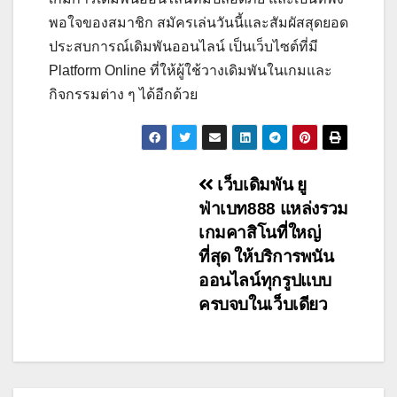
พอใจของสมาชิก สมัครเล่นวันนี้และสัมผัสสุดยอด
ประสบการณ์เดิมพันออนไลน์ เป็นเว็บไซต์ที่มี
Platform Online ที่ให้ผู้ใช้วางเดิมพันในเกมและ
กิจกรรมต่าง ๆ ได้อีกด้วย
แนะแนว
เว็บเดิมพัน ยู
ฟ่าเบท888 แหล่งรวม
เรื่อง
เกมคาสิโนที่ใหญ่
ที่สุด ให้บริการพนัน
ออนไลน์ทุกรูปแบบ
ครบจบในเว็บเดียว