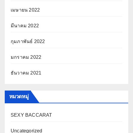
เมษายน 2022
มีนาคม 2022
กุมภาพันธ์ 2022
มกราคม 2022
ธันวาคม 2021
หมวดหมู่
SEXY BACCARAT
Uncategorized