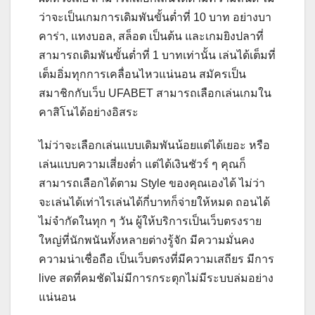
ว่าจะเป็นเกมการเดิมพันขั้นต่ำที่ 10 บาท อย่างบา
คาร่า, แทงบอล, สล็อต เป็นต้น และเกมยิงปลาที่
สามารถเดิมพันขั้นต่ำที่ 1 บาทเท่านั้น เล่นได้เต็มที่
เต็มอิ่มทุกการเคลื่อนไหวแน่นอน สมัครเป็น
สมาชิกกับเว็บ UFABET สามารถเลือกเล่นเกมใน
คาสิโนได้อย่างอิสระ
ไม่ว่าจะเลือกเล่นแบบเดิมพันน้อยแต่ได้เยอะ หรือ
เล่นแบบความเสี่ยงต่ำ แต่ได้เงินชัวร์ ๆ คุณก็
สามารถเลือกได้ตาม Style ของคุณเองได้ ไม่ว่า
จะเล่นได้เท่าไรเล่นได้กี่บาทก็จ่ายให้หมด ถอนได้
ไม่จำกัดในทุก ๆ วัน ผู้ให้บริการเป็นเว็บตรงราย
ใหญ่ที่นักพนันทั้งหลายต่างรู้จัก มีความมั่นคง
ความน่าเชื่อถือ เป็นเว็บตรงที่มีความเสถียร มีการ
live สดที่คมชัดไม่มีการกระตุกไม่มีระบบล่มอย่าง
แน่นอน