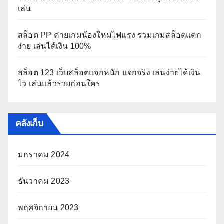
เล่น
สล็อต PP ค่ายเกมน้องใหม่ไฟแรง รวมเกมสล็อตแตก
ง่าย เล่นได้เงิน 100%
สล็อต 123 เว็บสล็อตแจกหนัก แจกจริง เล่นง่ายได้เงิน
ไว เล่นแล้วรวยก่อนใคร
คลังเก็บ
มกราคม 2024
ธันวาคม 2023
พฤศจิกายน 2023