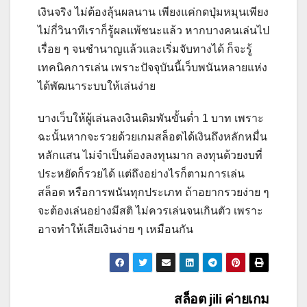
เงินจริง ไม่ต้องลุ้นผลนาน เพียงแค่กดปุ่มหมุนเพียง
ไม่กี่วินาทีเราก็รู้ผลแพ้ชนะแล้ว หากบางคนเล่นไป
เรื่อย ๆ จนชำนาญแล้วและเริ่มจับทางได้ ก็จะรู้
เทคนิคการเล่น เพราะปัจจุบันนี้เว็บพนันหลายแห่ง
ได้พัฒนาระบบให้เล่นง่าย
บางเว็บให้ผู้เล่นลงเงินเดิมพันขั้นต่ำ 1 บาท เพราะ
ฉะนั้นหากจะรวยด้วยเกมสล็อตได้เงินถึงหลักหมื่น
หลักแสน ไม่จำเป็นต้องลงทุนมาก ลงทุนด้วยงบที่
ประหยัดก็รวยได้ แต่ถึงอย่างไรก็ตามการเล่น
สล็อต หรือการพนันทุกประเภท ถ้าอยากรวยง่าย ๆ
จะต้องเล่นอย่างมีสติ ไม่ควรเล่นจนเกินตัว เพราะ
อาจทำให้เสียเงินง่าย ๆ เหมือนกัน
แนะแนว
สล็อต jili ค่ายเกม