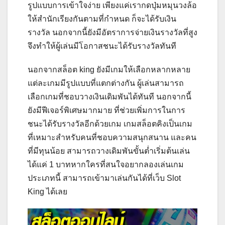
รูปแบบการเข้าใจง่าย เพียงแค่เรากดปุ่มหมุนวงล้อ
ให้สำนักเรียงกันตามที่กำหนด ก็จะได้รับเงิน
รางวัล นอกจากนี้ยังมีอัตราการจ่ายเงินรางวัลที่สูง
จึงทำให้ผู้เล่นมีโอกาสชนะได้รับรางวัลทันที
นอกจากสล็อต king ยังมีเกมให้เลือกหลากหลาย
แต่ละเกมมีรูปแบบที่แตกต่างกัน ผู้เล่นสามารถ
เลือกเกมที่ชอบวางเงินเดิมพันได้ทันที นอกจากนี้
ยังมีฟีเจอร์พิเศษมากมาย ที่ช่วยเพิ่มการในการ
ชนะได้รับรางวัลอีกด้วยเกม เกมสล็อตคิงเป็นเกม
ที่เหมาะสำหรับคนที่ชอบความสนุกสนาน และคน
ที่มีทุนน้อย สามารถวางเดิมพันขั้นต่ำเริ่มต้นเล่น
ได้แค่ 1 บาทหากใครที่สนใจอยากลองเล่นเกม
ประเภทนี้ สามารถเข้ามาเล่นกันได้ที่เว็บ Slot
King ได้เลย