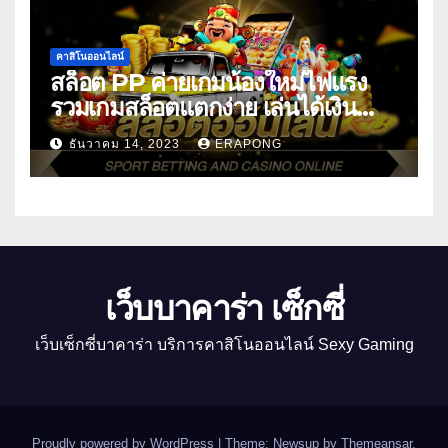
คาสิโนออนไลน์
สล็อต PP ค่ายเกมน้องใหม่ไฟแรง
รวมเกมสล็อตแตกง่าย เล่นได้เงิน
100%
ธันวาคม 14, 2023
ERAPONG
เว็บบาคาร่า เซ็กซี่
เว็บเซ็กซี่บาคาร่า บริการคาสิโนออนไลน์ Sexy Gaming
Proudly powered by WordPress
|
Theme: Newsup by
Themeansar
.