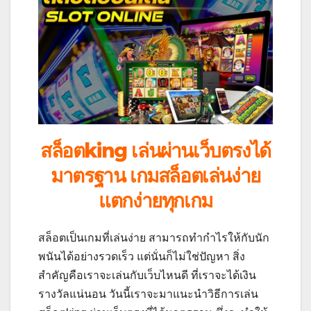
สล็อตking เล่นผ่านเว็บตรงได้
มาตรฐาน เกมสล็อตเล่นง่าย
แตกง่ายทุกเกม
สล็อตเป็นเกมที่เล่นง่าย สามารถทำกำไรให้กับนัก
พนันได้อย่างรวดเร็ว แต่นั่นก็ไม่ใช่ปัญหา สิ่ง
สำคัญคือเราจะเล่นกับเว็บไหนดี ที่เราจะได้เงิน
รางวัลแน่นอน วันนี้เราจะมาแนะนำวิธีการเล่น