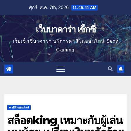
Skip
ศุกร์. ส.ค. 7th, 2026
11:45:43 AM
to
content
เว็บบาคาร่า เซ็กซี่
เว็บเซ็กซี่บาคาร่า บริการคาสิโนออนไลน์ Sexy
Gaming
คาสิโนออนไลน์
สล็อตking เหมาะกับผู้เล่น