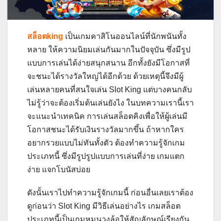
สล็อตking
เป็นเกมคาสิโนออนไลน์ที่นักพนันทั้ง
หลาย ให้ความนิยมเล่นกันมากในปัจจุบัน ซึ่งมีรูป
แบบการเล่นได้ง่ายสนุกสนาน อีกทั้งยังมีโอกาสที่
จะชนะได้รางวัลใหญ่ได้อีกด้วย ด้วยเหตุนี้จึงมีผู้
เล่นหลายคนที่สนใจเล่น Slot King แต่บางคนกลับ
ไม่รู้ว่าจะต้องเริ่มต้นเล่นยังไง ในบทความเรานี้เรา
จะแนะนำเทคนิค การเล่นสล็อตคิงเพื่อให้ผู้เล่นมี
โอกาสชนะได้รับเงินรางวัลมากขึ้น ถ้าหากใคร
อยากรวยแบบไม่ทันทั้งตัว ต้องทำความรู้จักเกม
ประเภทนี้ ซึ่งมีรูปรูปแบบการเล่นที่ง่าย เกมแตก
ง่าย แจกโบนัสบ่อย
ดังนั้นเราไปทำความรู้จักเกมนี้ ก่อนอื่นเลยเราต้อง
ดูก่อนว่า Slot King มีวิธีเล่นอย่างไร เกมสล็อต
ประเภทนี้เป็นเกมหมุนวงล้อให้สัญลักษณ์เรียงกัน