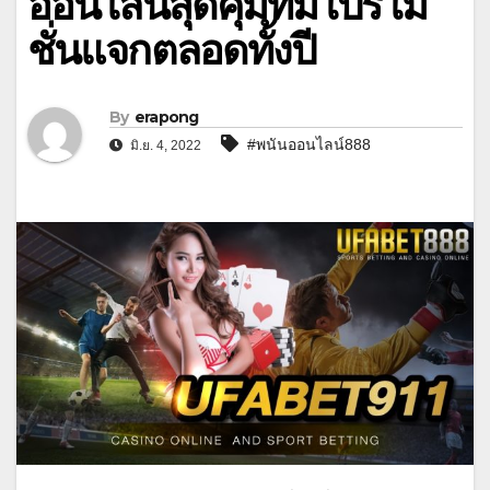
ออนไลน์สุดคุ้มที่มีโปรโม
ชั่นแจกตลอดทั้งปี
By
erapong
#พนันออนไลน์888
มิ.ย. 4, 2022