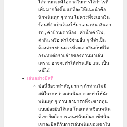
ได้ท่านก็จะมีโอกาสในการได้กำไรที่
เพิ่มมากยิ่งขึ้น แต่ที่จะให้แนะนำคือ
นักพนันทุก ๆ ท่าน ไม่ควรที่จะเอาเงิน
ร้อนที่จำเป็นต้องใช้มาเล่น เช่น เงินค่า
รถ , ค่าบ้าน/ค่าห้อง , ค่าน้ำ/ค่าไฟ ,
ค่ากิน หรือ ค่าใช้จ่ายอื่น ๆ ที่จำเป็น
ต้องจ่าย ท่านควรที่จะเอาเงินเก็บที่ไม่
กระทบต่อรายจ่ายของท่านมาเล่น
เพราะ อาจจะทำให้ท่านเสีย และ เป็น
หนี้ได้
เล่นอย่างมีสติ
ข้อนี้ถือว่าสำคัญมาก ๆ ถ้าท่านไม่มี
สติในระหว่างเล่นนั้นอาจจะทำให้นัก
พนันทุก ๆ ท่าน สามารถที่จะขาดทุน
แบบย่อยยับได้เลย โดยเหล่าเซียนพนัน
ที่เขายึดถือการเล่นพนันเป็นอาชีพนั้น
เขาจะมีสติกับการเล่นพนันของเขาใน