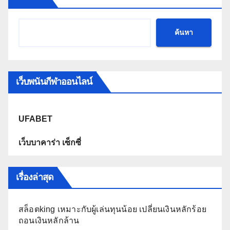
ค้นหา
เว็บพนันกีฬาออนไลน์
UFABET
เว็บบาคาร่า เซ็กซี่
เรื่องล่าสุด
สล็อตking เหมาะกับผู้เล่นทุนน้อย เปลี่ยนเงินหลักร้อย
ถอนเงินหลักล้าน