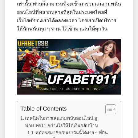
เท่านั้น ท่านก็สามารถที่จะเข้ามาร่วมเล่นเกมพนัน
ออนไลน์ที่หลากหลายที่สุดในประเทศไทยที่
เว็บไซต์ของเราได้ตลอดเวลา โดยเราเปิดบริการ
ให้นักพนันทุก ๆ ท่าน ได้เข้ามาเล่นได้ทุกวัน
Table of Contents
เทคนิคในการเล่นเกมพนันออนไลน์ ยู
ฟ่าเบท911 อย่างไรให้ได้เงินกลับบ้าน
สมัครสมาชิกกับเราวันนี้ได้ง่าย ๆ ที่กิน