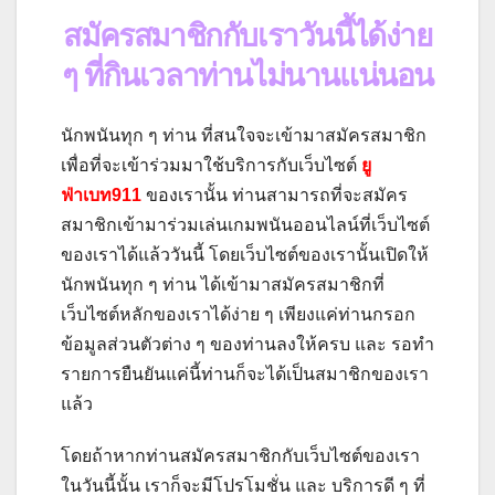
สมัครสมาชิกกับเราวันนี้ได้ง่าย
ๆ ที่กินเวลาท่านไม่นานแน่นอน
นักพนันทุก ๆ ท่าน ที่สนใจจะเข้ามาสมัครสมาชิก
เพื่อที่จะเข้าร่วมมาใช้บริการกับเว็บไซต์
ยู
ฟ่าเบท911
ของเรานั้น ท่านสามารถที่จะสมัคร
สมาชิกเข้ามาร่วมเล่นเกมพนันออนไลน์ที่เว็บไซต์
ของเราได้แล้ววันนี้ โดยเว็บไซต์ของเรานั้นเปิดให้
นักพนันทุก ๆ ท่าน ได้เข้ามาสมัครสมาชิกที่
เว็บไซต์หลักของเราได้ง่าย ๆ เพียงแค่ท่านกรอก
ข้อมูลส่วนตัวต่าง ๆ ของท่านลงให้ครบ และ รอทำ
รายการยืนยันแค่นี้ท่านก็จะได้เป็นสมาชิกของเรา
แล้ว
โดยถ้าหากท่านสมัครสมาชิกกับเว็บไซต์ของเรา
ในวันนี้นั้น เราก็จะมีโปรโมชั่น และ บริการดี ๆ ที่