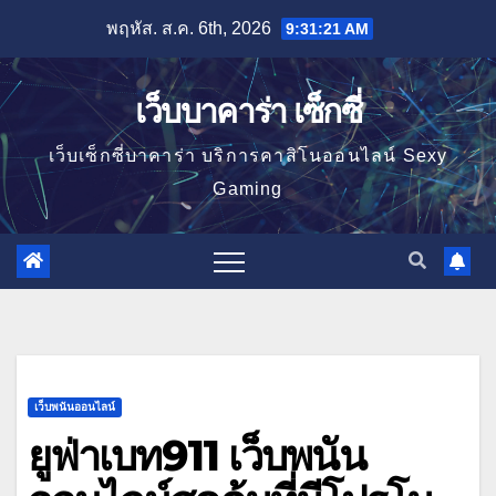
Skip
พฤหัส. ส.ค. 6th, 2026
9:31:22 AM
to
content
เว็บบาคาร่า เซ็กซี่
เว็บเซ็กซี่บาคาร่า บริการคาสิโนออนไลน์ Sexy
Gaming
เว็บพนันออนไลน์
ยูฟ่าเบท911 เว็บพนัน