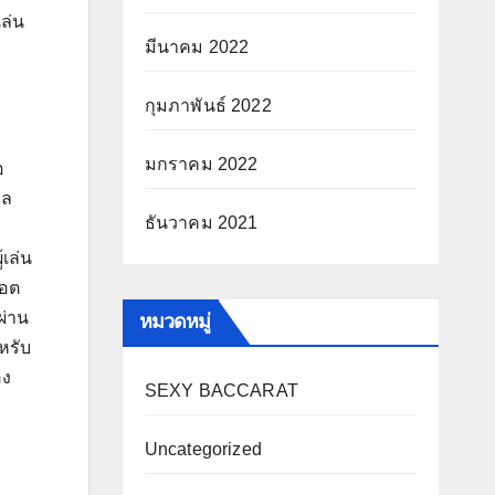
ล่น
มีนาคม 2022
กุมภาพันธ์ 2022
มกราคม 2022
อ
มล
ธันวาคม 2021
เล่น
็อต
ผ่าน
หมวดหมู่
หรับ
อง
SEXY BACCARAT
Uncategorized