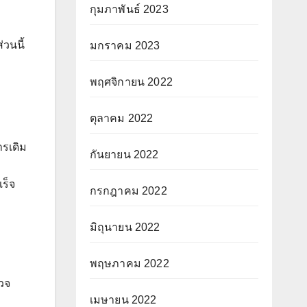
กุมภาพันธ์ 2023
่วนนี้
มกราคม 2023
พฤศจิกายน 2022
ตุลาคม 2022
ารเดิม
กันยายน 2022
ร็จ
กรกฎาคม 2022
มิถุนายน 2022
พฤษภาคม 2022
วจ
เมษายน 2022