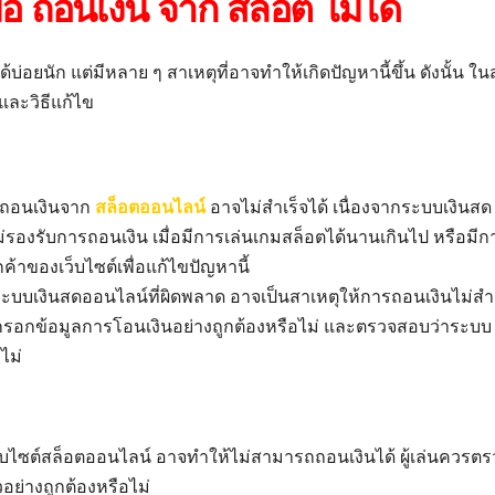
่อ ถอนเงิน จาก สล็อต ไม่ได้
อยนัก แต่มีหลาย ๆ สาเหตุที่อาจทำให้เกิดปัญหานี้ขึ้น ดังนั้น ในส
 และวิธีแก้ไข
ถอนเงินจาก
สล็อตออนไลน์
อาจไม่สำเร็จได้ เนื่องจากระบบเงินสด
รองรับการถอนเงิน เมื่อมีการเล่นเกมสล็อตได้นานเกินไป หรือมีก
กค้าของเว็บไซต์เพื่อแก้ไขปัญหานี้
ะบบเงินสดออนไลน์ที่ผิดพลาด อาจเป็นสาเหตุให้การถอนเงินไม่สำเ
ด้กรอกข้อมูลการโอนเงินอย่างถูกต้องหรือไม่ และตรวจสอบว่าระบบ
ไม่
็บไซต์สล็อตออนไลน์ อาจทำให้ไม่สามารถถอนเงินได้ ผู้เล่นควรตร
ย่างถูกต้องหรือไม่