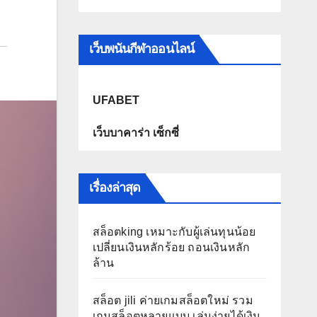
เว็บพนันกีฬาออนไลน์
UFABET
เว็บบาคาร่า เซ็กซี่
เรื่องล่าสุด
สล็อตking เหมาะกับผู้เล่นทุนน้อย
เปลี่ยนเงินหลักร้อย ถอนเงินหลัก
ล้าน
สล็อต jili ค่ายเกมสล็อตใหม่ รวม
เกมสล็อตหลายแบบ เล่นง่ายได้เงิน