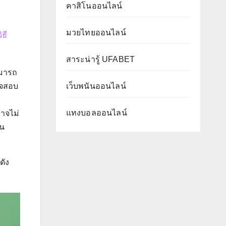
คาสิโนออนไลน์
มวยไทยออนไลน์
ิธี
สาระน่ารู้ UFABET
ามารถ
วจสอบ
เว็บพนันออนไลน์
แทงบอลออนไลน์
อาจไม่
วน
ดัง