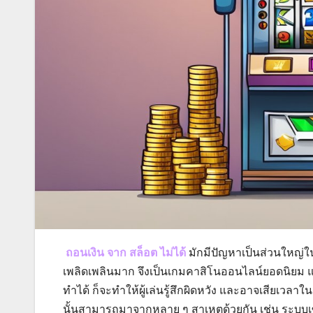
ถอนเงิน จาก สล็อต ไม่ได้
มักมีปัญหาเป็นส่วนใหญ่ใ
เพลิดเพลินมาก จึงเป็นเกมคาสิโนออนไลน์ยอดนิยม แ
ทำได้ ก็จะทำให้ผู้เล่นรู้สึกผิดหวัง และอาจเสียเวล
นั้นสามารถมาจากหลาย ๆ สาเหตุด้วยกัน เช่น ระบบเซ