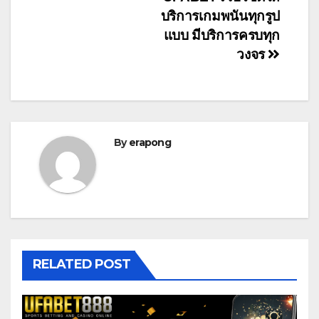
เรื่อง
บริการเกมพนันทุกรูป
แบบ มีบริการครบทุก
วงจร
By
erapong
RELATED POST