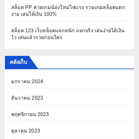
สล็อต PP ค่ายเกมน้องใหม่ไฟแรง รวมเกมสล็อตแตก
ง่าย เล่นได้เงิน 100%
สล็อต 123 เว็บสล็อตแจกหนัก แจกจริง เล่นง่ายได้เงิน
ไว เล่นแล้วรวยก่อนใคร
คลังเก็บ
มกราคม 2024
ธันวาคม 2023
พฤศจิกายน 2023
ตุลาคม 2023