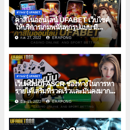
สาระน่ารู้ UFABET
คาสิโนออนไลน์ UFABET เว็บไซต์
ให้บริการเกมพนันทุกรูปแบบ มี
บริการครบทุกวงจร
ก.ค. 27, 2022
ERAPONG
สาระน่ารู้ UFABET
เว็บพนันUFASCR ช่องทางในการหา
รายได้เสริมที่รวดเร็วและมั่นคงมาก
ที่สุดในปี2022
มิ.ย. 15, 2022
ERAPONG