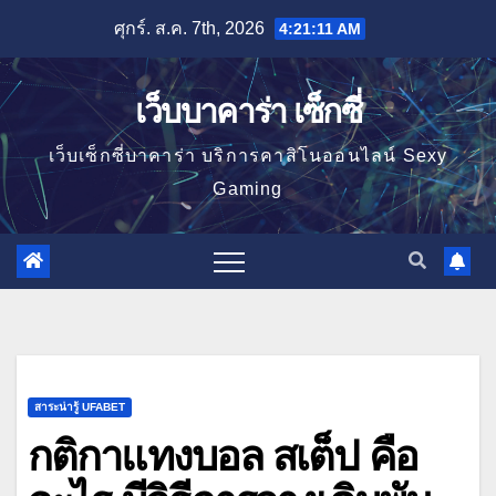
Skip
ศุกร์. ส.ค. 7th, 2026
4:21:13 AM
to
content
เว็บบาคาร่า เซ็กซี่
เว็บเซ็กซี่บาคาร่า บริการคาสิโนออนไลน์ Sexy
Gaming
สาระน่ารู้ UFABET
กติกาแทงบอล สเต็ป คือ