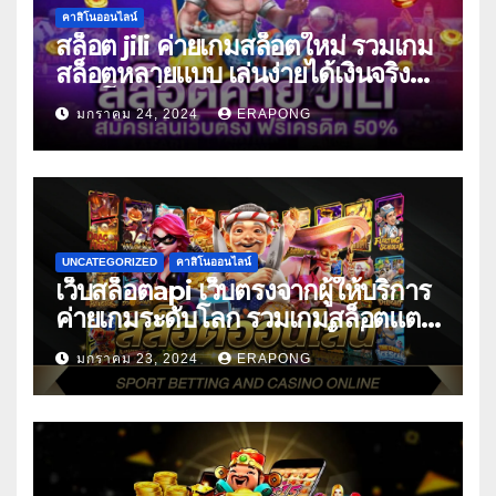
คาสิโนออนไลน์
สล็อต jili ค่ายเกมสล็อตใหม่ รวมเกม
สล็อตหลายแบบ เล่นง่ายได้เงินจริง
ตอบโจทย์ทุกความต้องการ
มกราคม 24, 2024
ERAPONG
UNCATEGORIZED
คาสิโนออนไลน์
เว็บสล็อตapi เว็บตรงจากผู้ให้บริการ
ค่ายเกมระดับโลก รวมเกมสล็อตแตก
ง่าย แจกจริง จ่ายตรงทุกครั้งที่เข้าเล่น
มกราคม 23, 2024
ERAPONG