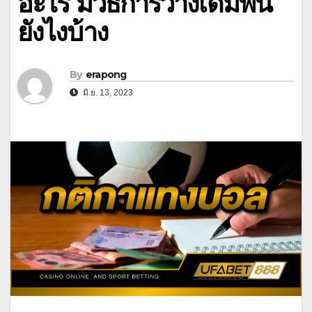
อะไร มีวิธีการวางเดิมพัน
ยังไงบ้าง
By
erapong
มิ.ย. 13, 2023