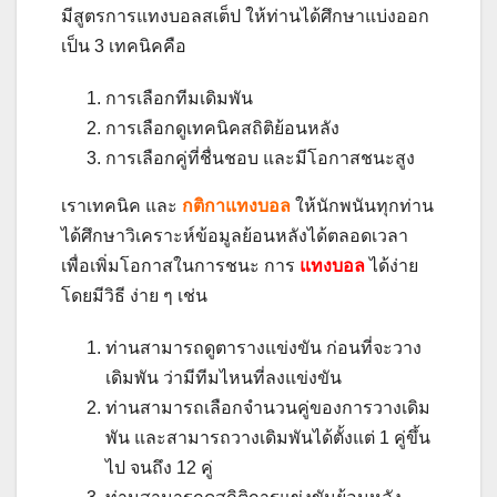
มีสูตรการแทงบอลสเต็ป ให้ท่านได้ศึกษาแบ่งออก
เป็น 3 เทคนิคคือ
การเลือกทีมเดิมพัน
การเลือกดูเทคนิคสถิติย้อนหลัง
การเลือกคู่ที่ชื่นชอบ และมีโอกาสชนะสูง
เราเทคนิค และ
กติกาแทงบอล
ให้นักพนันทุกท่าน
ได้ศึกษาวิเคราะห์ข้อมูลย้อนหลังได้ตลอดเวลา
เพื่อเพิ่มโอกาสในการชนะ การ
แทงบอล
ได้ง่าย
โดยมีวิธี ง่าย ๆ เช่น
ท่านสามารถดูตารางแข่งขัน ก่อนที่จะวาง
เดิมพัน ว่ามีทีมไหนที่ลงแข่งขัน
ท่านสามารถเลือกจำนวนคู่ของการวางเดิม
พัน และสามารถวางเดิมพันได้ตั้งแต่ 1 คู่ขึ้น
ไป จนถึง 12 คู่